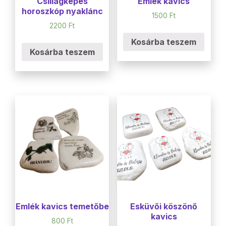
Csillagképes
Emlék kavics
horoszkóp nyaklánc
1500
Ft
2200
Ft
Kosárba teszem
Kosárba teszem
Emlék kavics temetőbe
Esküvői köszönő
kavics
800
Ft