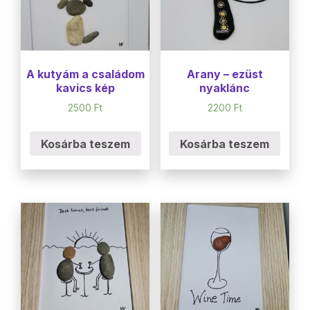
A kutyám a családom
Arany – ezüst
kavics kép
nyaklánc
2500
Ft
2200
Ft
Kosárba teszem
Kosárba teszem