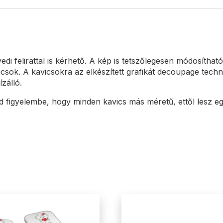
di felirattal is kérhető. A kép is tetszőlegesen módosítható,
sok. A kavicsokra az elkészített grafikát decoupage techni
ízálló.
d figyelembe, hogy minden kavics más méretű, ettől lesz eg