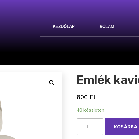
KEZDŐLAP
RÓLAM
Emlék kav
800
Ft
48 készleten
Emlék
KOSÁRBA
kavics
temetőbe