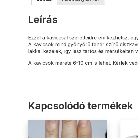
Leírás
Ezzel a kaviccsal szeretteidre emlkezhetsz, egye
A kavicsok mind gyönyörű fehér színű díszkavic
lakkal kezelek, így lesz tartós és mérsékelten v
A kavicsok mérete 6-10 cm is lehet. Kérlek ved
Kapcsolódó termékek