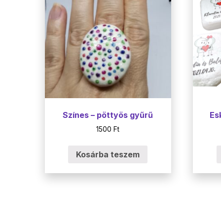
Színes – pöttyös gyűrű
Es
1500
Ft
Kosárba teszem