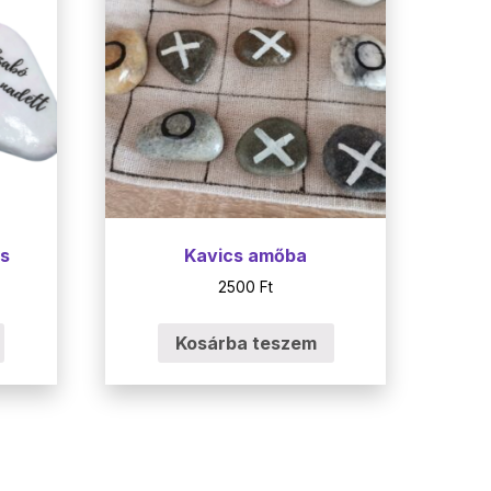
cs
Kavics amőba
2500
Ft
Kosárba teszem