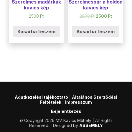
Szerelmes madárkák
Szerelmespár a holdon
kavics kép
kavics kép
2500
Ft
2800
Ft
2500
Ft
Kosárba teszem
Kosárba teszem
Adatkezelési tájékoztató
|
Általános Szerződési
Feltételek
|
Impresszum
Bejelentkezés
© Copyright 2026 MV Kavics Műhely | All Rights
Reserved. | Designed by
ASSEMBLY