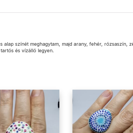
cs alap színét meghagytam, majd arany, fehér, rózsaszín, zö
artós és vízálló legyen.