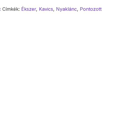
c
Címkék:
Ékszer
,
Kavics
,
Nyaklánc
,
Pontozott