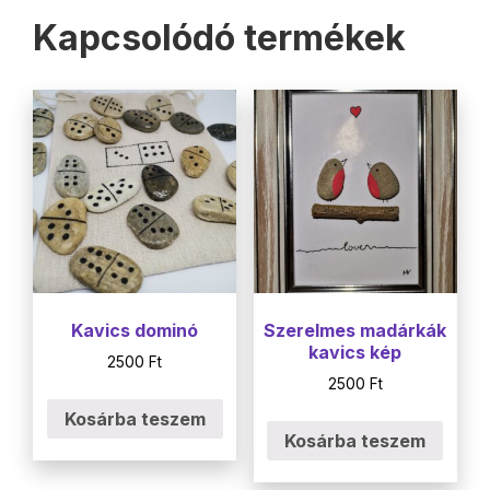
Kapcsolódó termékek
Kavics dominó
Szerelmes madárkák
kavics kép
2500
Ft
2500
Ft
Kosárba teszem
Kosárba teszem